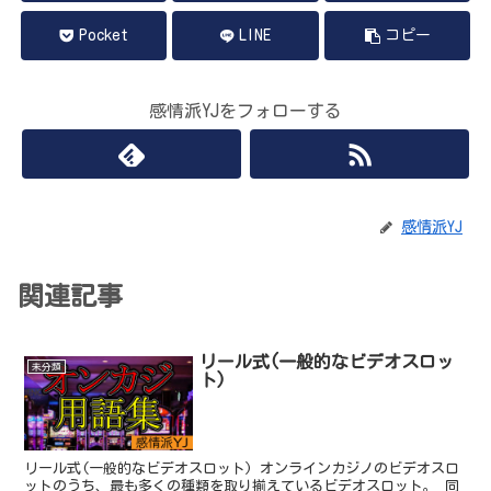
Pocket
LINE
コピー
感情派YJをフォローする
感情派YJ
関連記事
リール式(一般的なビデオスロッ
未分類
ト)
リール式(一般的なビデオスロット) オンラインカジノのビデオスロ
ットのうち、最も多くの種類を取り揃えているビデオスロット。 同