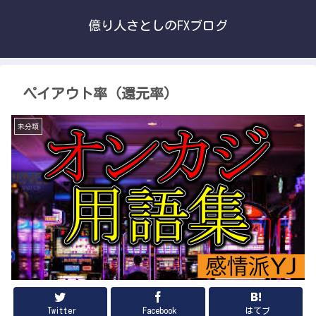
億り人さとしのFXブログ
ペイアウト率（還元率）
未分類
Twitter
Facebook
はてブ